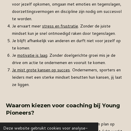
voor jezelf opkomen, omgaan met emoties en tegenslagen,
doorzettingsvermogen en discipline zijn nodig om succesvol
te worden.
Je ervaart meer
stress en frustratie
. Zonder de juiste
mindset kun je snel ontmoedigd raken door tegenslagen.
Je blijft afhankelijk van anderen en durft niet voor jezelf op
te komen.
Je
motivatie is laag
. Zonder doelgerichte groei mis je de
drive om actie te ondernemen en vooruit te komen.
Je mist grote kansen op succes
. Ondernemers, sporters en
leiders met een sterke mindset benutten hun kansen, jij laat
ze liggen.
Waarom kiezen voor coaching bij Young
Pioneers?
✔ Persoonlijke begeleiding. Wij helpen jou met een plan op
Deze website gebruikt cookies voor analyse-