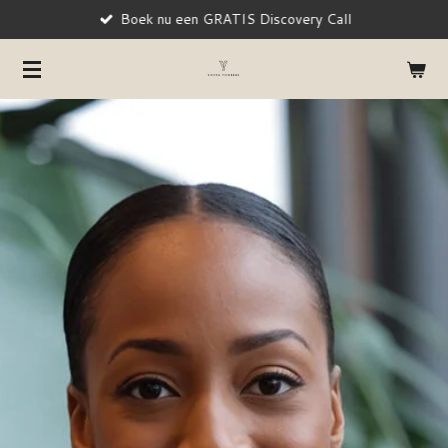
Boek nu een GRATIS Discovery Call
Ga
direct
naar
de
hoofdinhoud