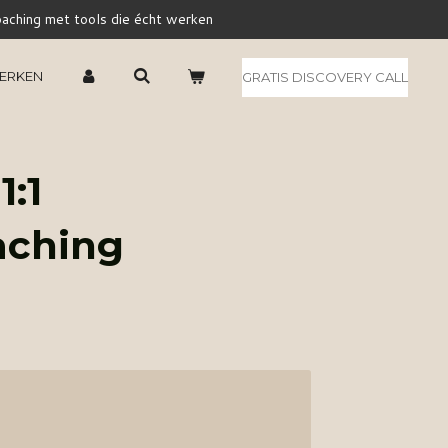
aching met tools die écht werken
ERKEN
GRATIS DISCOVERY CALL
:1
aching